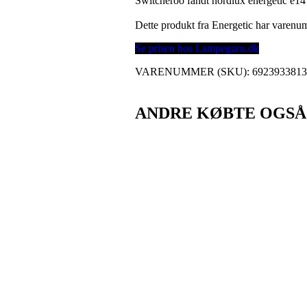
Switcheroo fandt nordlux energetic e1
Dette produkt fra Energetic har varen
Se prisen hos Lampeguru.dk
VARENUMMER (SKU):
692393381
ANDRE KØBTE OGSÅ