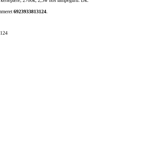
4 kertepære, 2700k, 2,5w hos lampeguru. Dk.
ummeret
6923933813124
.
3124