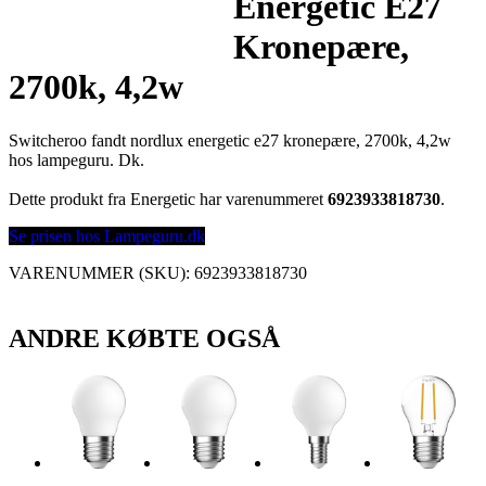
Energetic E27
Kronepære,
2700k, 4,2w
Switcheroo fandt nordlux energetic e27 kronepære, 2700k, 4,2w
hos lampeguru. Dk.
Dette produkt fra Energetic har varenummeret
6923933818730
.
Se prisen hos Lampeguru.dk
VARENUMMER (SKU):
6923933818730
ANDRE KØBTE OGSÅ