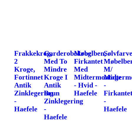
Frakkekrog,
Garderobekrog
Møbelben,
Sølvfarve
2
Med To
Firkantet
Møbelbe
Kroge,
Mindre
Med
M/
Fortinnet
Kroge I
Midtermontage
Midterm
Antik
Antik
- Hvid -
-
Zinklegering
Brun
Haefele
Firkante
-
Zinklegering
-
Haefele
-
Haefele
Haefele