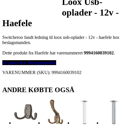
Loox Usb-
oplader - 12v -
Haefele
Switcheroo fandt ledning til loox usb-oplader - 12v - haefele hos
beslagsmanden.
Dette produkt fra Haefele har varenummeret
9994160039102
.
Se prisen hos Beslagsmanden
VARENUMMER (SKU):
9994160039102
ANDRE KØBTE OGSÅ