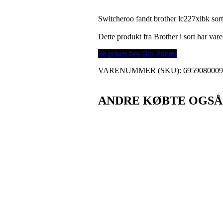
Switcheroo fandt brother lc227xlbk sort
Dette produkt fra Brother i sort har v
Se prisen hos Din Printer
VARENUMMER (SKU):
695908000
ANDRE KØBTE OGSÅ