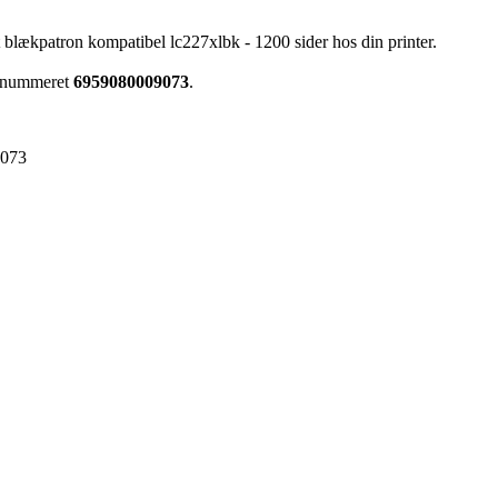
 blækpatron kompatibel lc227xlbk - 1200 sider hos din printer.
arenummeret
6959080009073
.
9073