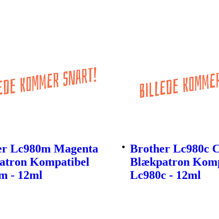
er Lc980m Magenta
Brother Lc980c 
atron Kompatibel
Blækpatron Komp
m - 12ml
Lc980c - 12ml