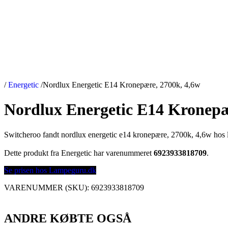
/
Energetic
/
Nordlux Energetic E14 Kronepære, 2700k, 4,6w
Nordlux Energetic E14 Kronepæ
Switcheroo fandt nordlux energetic e14 kronepære, 2700k, 4,6w hos
Dette produkt fra Energetic har varenummeret
6923933818709
.
Se prisen hos Lampeguru.dk
VARENUMMER (SKU):
6923933818709
ANDRE KØBTE OGSÅ