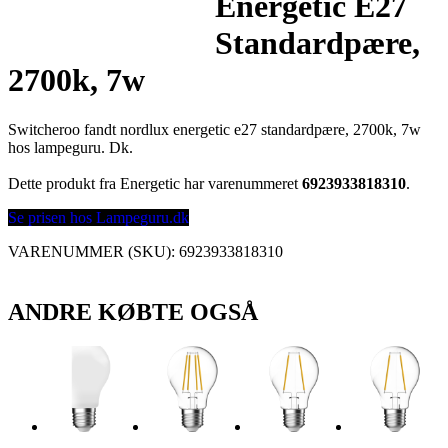
Energetic E27
Standardpære,
2700k, 7w
Switcheroo fandt nordlux energetic e27 standardpære, 2700k, 7w
hos lampeguru. Dk.
Dette produkt fra Energetic har varenummeret
6923933818310
.
Se prisen hos Lampeguru.dk
VARENUMMER (SKU):
6923933818310
ANDRE KØBTE OGSÅ