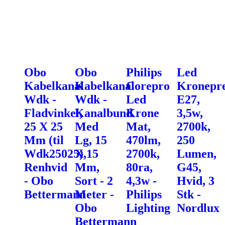
Obo
Obo
Philips
Led
Kabelkanal
Kabelkanal
Corepro
Kronepr
Wdk -
Wdk -
Led
E27,
Fladvinkel,
Kanalbund
Krone
3,5w,
25 X 25
Med
Mat,
2700k,
Mm (til
Lg, 15
470lm,
250
Wdk25025),
X 15
2700k,
Lumen,
Renhvid
Mm,
80ra,
G45,
- Obo
Sort - 2
4,3w -
Hvid, 3
Bettermann
Meter -
Philips
Stk -
Obo
Lighting
Nordlux
Bettermann