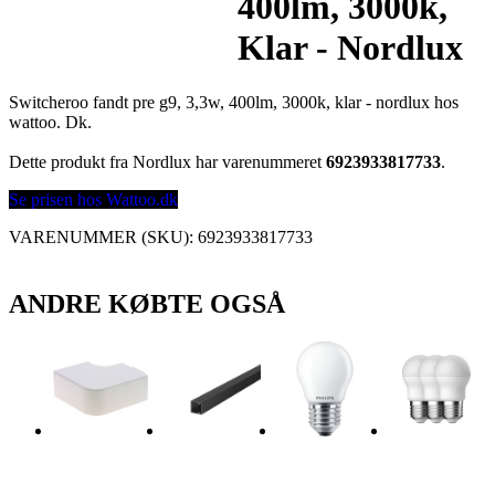
400lm, 3000k,
Klar - Nordlux
Switcheroo fandt pre g9, 3,3w, 400lm, 3000k, klar - nordlux hos
wattoo. Dk.
Dette produkt fra Nordlux har varenummeret
6923933817733
.
Se prisen hos Wattoo.dk
VARENUMMER (SKU):
6923933817733
ANDRE KØBTE OGSÅ