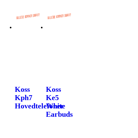
Koss
Koss
Kph7
Ke5
Hovedtelefoner
White
Earbuds