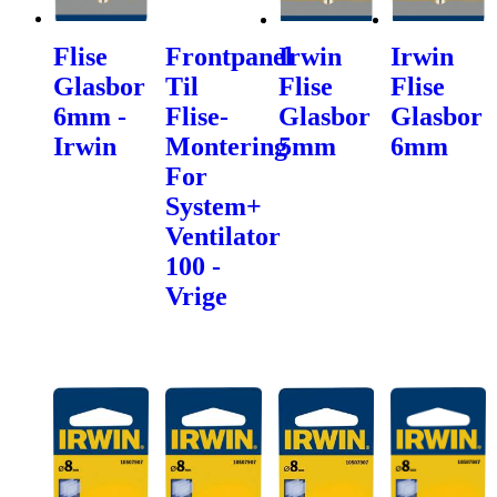
Flise
Frontpanel
Irwin
Irwin
Glasbor
Til
Flise
Flise
6mm -
Flise-
Glasbor
Glasbor
Irwin
Montering
5mm
6mm
For
System+
Ventilator
100 -
Vrige